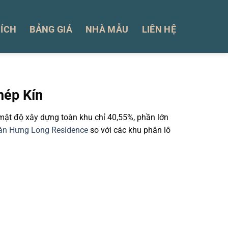
 ÍCH
BẢNG GIÁ
NHÀ MẪU
LIÊN HỆ
hép Kín
mật độ xây dựng toàn khu chỉ 40,55%, phần lớn
án Hưng Long Residence
so với các khu phân lô