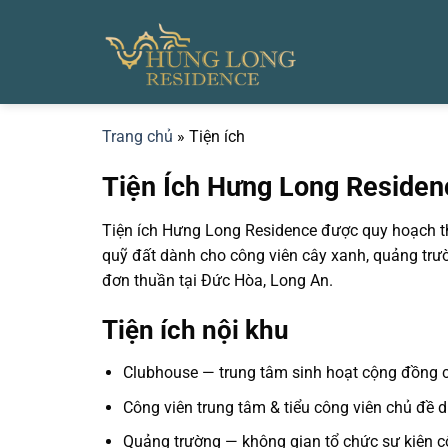
Bỏ
qua
nội
dung
Trang chủ
» Tiện ích
Tiện Ích Hưng Long Residenc
Tiện ích Hưng Long Residence
được quy hoạch th
quỹ đất dành cho công viên cây xanh, quảng trư
đơn thuần tại Đức Hòa, Long An.
Tiện ích nội khu
Clubhouse
— trung tâm sinh hoạt cộng đồng 
Công viên trung tâm & tiểu công viên chủ đề
d
Quảng trường
— không gian tổ chức sự kiện 