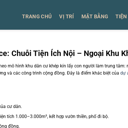
TRANG CHỦ
VỊ TRÍ
MẶT BẰNG
TIỆN
e: Chuỗi Tiện Ích Nội – Ngoại Khu K
eo mô hình khu dân cư khép kín lấy con người làm trung tâm: 
ờng và các công trình cộng đồng. Đây là điểm khác biệt của
dự 
của cư dân.
iện tích 1.000–3.000m², kết hợp vườn thiền, phố đi bộ.
cộng đồng.