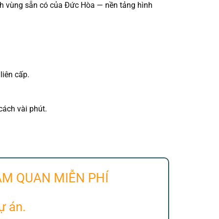
ích vùng sẵn có của Đức Hòa — nền tảng hình
liên cấp.
cách vài phút.
AM QUAN MIỄN PHÍ
ự án.