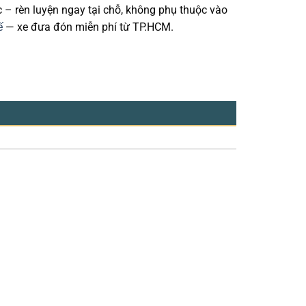
c – rèn luyện ngay tại chỗ, không phụ thuộc vào
ế
— xe đưa đón miễn phí từ TP.HCM.